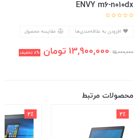
ENVY m6-n010dx
افزودن به علاقه‌مندی‌ها
مقایسه محصول
13,900,000
تومان
15,000,000
8%
تخفیف
محصولات مرتبط
2٪
2٪