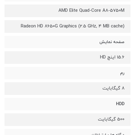
AMD Elite Quad-Core A8-5750M
Radeon HD 8650G Graphics (2.5 GHz, 4 MB cache)
صفحه نمایش
15.6 اینچ HD
رم
8 گیگابایت
HDD
500 گیگابایت