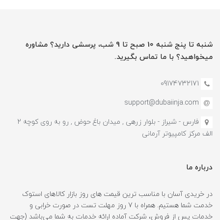
شنبه تا پنج شنبه 10 صبح تا 9 شب، پرسشی دارید؟ مشاوره
میخواهید؟ با ما تماس بگیرید.
09174732171
support@dubaiinja.com
فارس - شیراز - بلوار زرهی , میدان باغ حوض , رو به روی کوچه 2
الف مرکز کامپیوتر آرمانی
درباره ما
در خریدی آسان با مناسب ترین قیمت های روز بازار کالاهای استوک
خدمت شما هستیم. همراه با 7 روز مهلت تست در صورت خرابی و
خدمات پس از فروش، شرکت آماده ارائه خدمات به شما می‌باشد (جهت