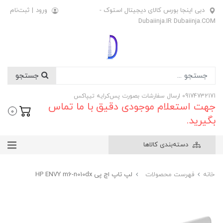
دبی اینجا بورس کالای دیجیتال استوک -
ورود
|
ثبت‌نام
Dubaiinja.IR Dubaiinja.COM
جستجو
09174732171 ارسال سفارشات بصورت پس‌کرایه تیپاکس
جهت استعلام موجودی دقیق با ما تماس
0
بگیرید.
دسته‌بندی کالاها
خانه
فهرست محصولات
لپ تاپ اچ پی HP ENVY m6-n010dx