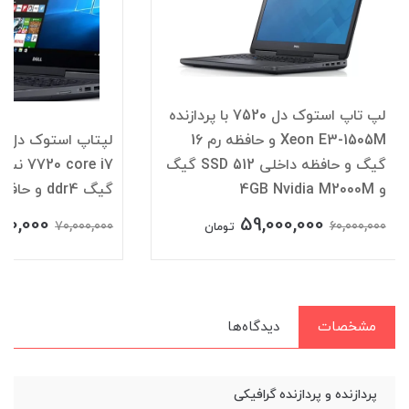
لپ تاپ استوک دل 7520 با پردازنده
Xeon E3-1505M و حافظه رم 16
لپ
گیگ و حافظه داخلی SSD 512 گیگ
و 4GB Nvidia M2000M
گیگ ddr4 و حافظه SSD 512 گیگ
000,000
59,000,000
70,000,000
60,000,000
تومان
مشخصات
دیدگاه‌ها
پردازنده و پردازنده گرافیکی