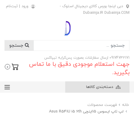
دبی اینجا بورس کالای دیجیتال استوک -
ورود
|
ثبت‌نام
Dubaiinja.IR Dubaiinja.COM
جستجو
09174732171 ارسال سفارشات بصورت پس‌کرایه تیپاکس
جهت استعلام موجودی دقیق با ما تماس
0
بگیرید.
دسته‌بندی کالاها
خانه
فهرست محصولات
لپ تاپ ایسوس 15اینچی Asus R541U i5 6th