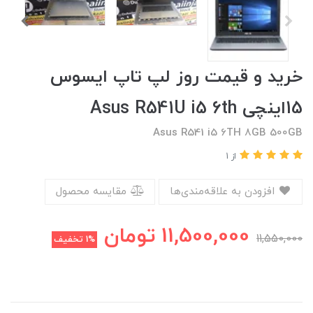
خرید و قیمت روز لپ تاپ ایسوس
15اینچی Asus R541U i5 6th
Asus R541 i5 6TH 8GB 500GB
از 1
افزودن به علاقه‌مندی‌ها
مقایسه محصول
11,500,000
تومان
11,550,000
1%
تخفیف