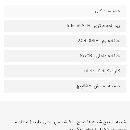
مشخصات کلی
پردازنده مرکزی : Intel i5 6TH
حافظه رم : 8GB DDR3
حافظه داخلی : 500GB
کارت گرافیک : intel
صفحه نمایش :15.6اینچ
شنبه تا پنج شنبه 10 صبح تا 9 شب، پرسشی دارید؟ مشاوره
میخواهید؟ با ما تماس بگیرید.