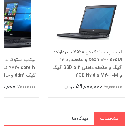
لپ تاپ استوک دل 7520 با پردازنده
Xeon E3-1505M و حافظه رم 16
لپ
گیگ و حافظه داخلی SSD 512 گیگ
و 4GB Nvidia M2000M
گیگ ddr4 و حافظه SSD 512 گیگ
000,000
59,000,000
70,000,000
60,000,000
تومان
مشخصات
دیدگاه‌ها