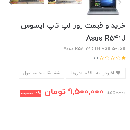
خرید و قیمت روز لپ تاپ ایسوس
Asus R541U
Asus R541 i3 6TH 8GB 500GB
از 1
افزودن به علاقه‌مندی‌ها
مقایسه محصول
9,500,000
تومان
11,550,000
18%
تخفیف