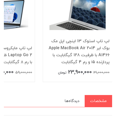
لپ تاپ استوک 13 اینچی اپل مک
بوک ایر Apple MacBook Air 2014
A1466 با ظرفیت 128 گیگابایت با
پردازنده i5 و رم 4 گیگابایت
با رم ۸ گیگابایت و پردازنده Core i5
00,000
23,900,000
59,000,000
31,000,000
تومان
مشخصات
دیدگاه‌ها