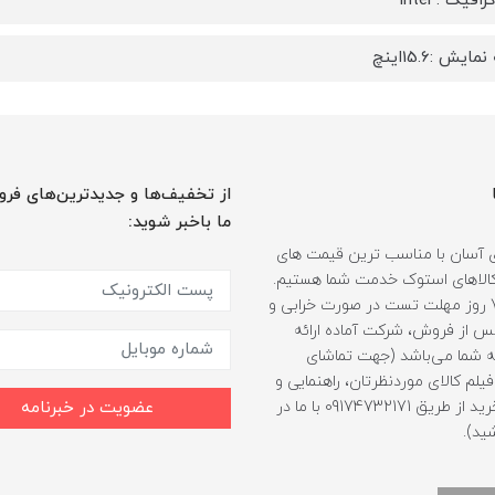
فیک : intel
یش :15.6اینچ
از تخفیف‌ها و جدیدترین‌های فرو
ما باخبر شوید:
 آسان با مناسب ترین قیمت های
ر کالاهای استوک خدمت شما هستیم.
همراه با 7 روز مهلت تست در صورت خرابی و
 از فروش، شرکت آماده ارائه
 شما می‌باشد (جهت تماشای
لم کالای موردنظرتان، راهنمایی و
مشاوره خرید از طریق 09174732171 با ما در
عضویت در خبرنامه
ید).