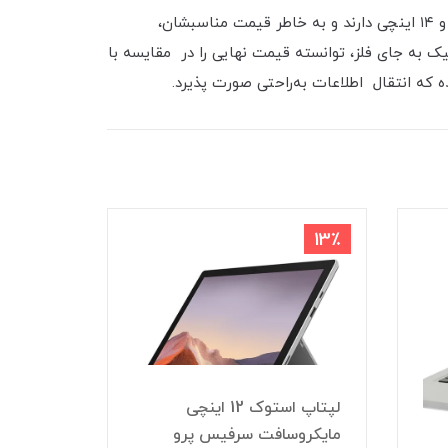
سری R شرکت ایسوس، به‌عنوان لپ‌تاپ‌هایی همه‌کاره و به‌صرفه، معرفی و شناخته شده‌اند. این لپ‌تاپ‌ها نمایشگرهایی ۱۵ و ۱۴ اینچی دارند و به خاطر قیمت مناسبشان،
ک به جای فلز، توانسته قیمت نهایی را در مقایسه با
ه که انتقال اطلاعات به‌راحتی صورت پذیرد.
2٪
13٪
لپ‌ تاپ
لپتاپ استوک 12 اینچی
مایکروسافت سرفیس پرو