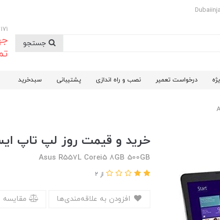
09174732171
جه
جستجو
تم
ژه
درخواست تعمیر
نصب و راه اندازی
پشتیبانی
سبدخرید
خرید و قیمت روز لپ تاپ ایسوس 57L i5
Asus R557L Corei5 8GB 500GB
از 2
افزودن به علاقه‌مندی‌ها
مقایسه 