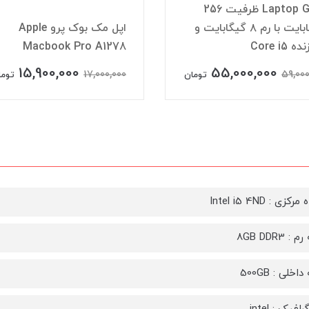
Laptop Go 2 ظرفیت 256
گیگابایت با رم ۸ گیگابایت و
اپل مک بوک پرو Apple
 Core i5
Macbook Pro A1278
15,900,000
55,000,000
17,000,000
59,000
تومان
توما
کزی : Intel i5 4ND
 8GB DDR3
خلی : 500GB