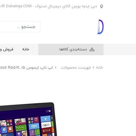
دبی اینجا بورس کالای دیجیتال استوک - Dubaiinja.IR Dubaiinja.COM
دسته‌بندی کالاها
خانه
فروش وی
خانه
فهرست محصولات
لپ تاپ ایسوس Asus R557L i5