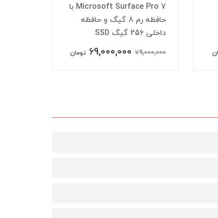
Microsoft Surface Pro 7 با
حافظه رم 8 گیگ و حافظه
داخلی 256 گیگ SSD
4 گیگ انویدیا
69,000,000
0,000,000
79,000,000
ن
تومان