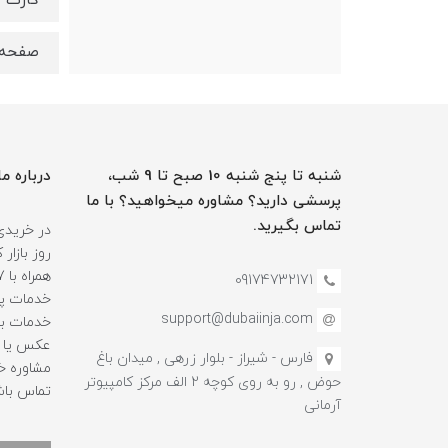
کارت گرا
صفحه نما
شنبه تا پنج شنبه 10 صبح تا 9 شب،
درباره ما
پرسشی دارید؟ مشاوره میخواهید؟ با ما
تماس بگیرید.
در خریدی
روز بازا
09174732171
خدمات پس
support@dubaiinja.com
خدمات به
عکس یا فی
فارس - شیراز - بلوار زرهی , میدان باغ
حوض , رو به روی کوچه 2 الف مرکز کامپیوتر
تماس باش
آرمانی