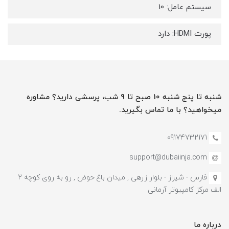
سیستم عامل: 10
پورت HDMI: دارد
شنبه تا پنج شنبه 10 صبح تا 9 شب، پرسشی دارید؟ مشاوره
میخواهید؟ با ما تماس بگیرید.
09174732171
support@dubaiinja.com
فارس - شیراز - بلوار زرهی , میدان باغ حوض , رو به روی کوچه 2
الف مرکز کامپیوتر آرمانی
درباره ما