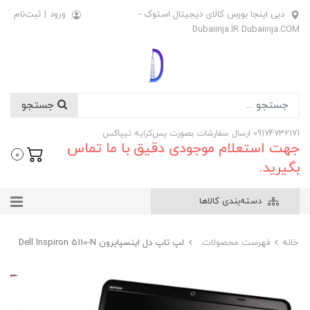
دبی اینجا بورس کالای دیجیتال استوک -
ورود
|
ثبت‌نام
Dubaiinja.IR Dubaiinja.COM
جستجو
09174732171 ارسال سفارشات بصورت پس‌کرایه تیپاکس
جهت استعلام موجودی دقیق با ما تماس
0
بگیرید.
دسته‌بندی کالاها
خانه
فهرست محصولات
لپ تاپ دل اینسپایرون Dell Inspiron 5110-N