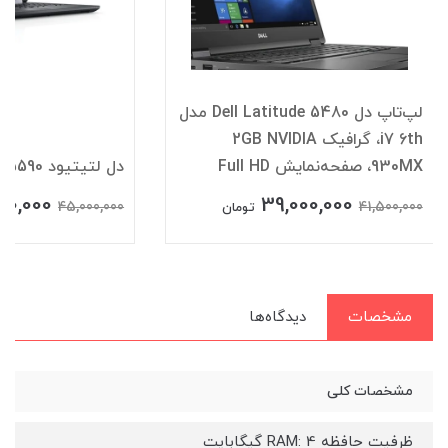
لپ‌تاپ دل Dell Latitude 5480 مدل
i7 6th، گرافیک 2GB NVIDIA
930MX، صفحه‌نمایش Full HD
دل لتیتیود Dell Latitude E5590
00,000
39,000,000
45,000,000
41,500,000
تومان
مشخصات
دیدگاه‌ها
مشخصات کلی
ظرفیت حافظه RAM: 4 گیگابایت