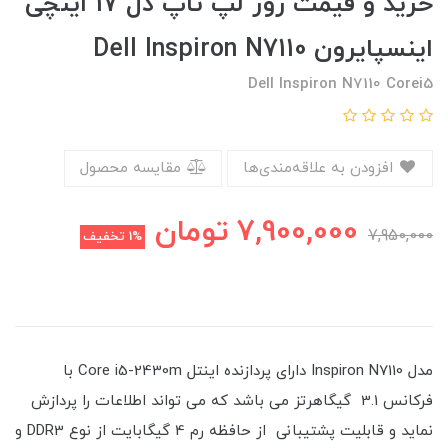
خرید و قیمت روز لپ تاپ دل 17 اینچی
اینسپایرون Dell Inspiron N7110
Dell Inspiron N7110 Corei5
افزودن به علاقه‌مندی‌ها
مقایسه محصول
7,900,000
تومان
7,950,000
1%
تخفیف
مدل Inspiron N7110 دارای پردازنده اینتل Core i5-2430m با
فرکانس 3.1 گیگاهرتز می باشد که می تواند اطلاعات را پردازش
نماید و قابلیت پشتیبانی از حافظه رم 4 گیگابایت از نوع DDR3 و