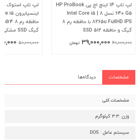
لپ تاپ 14 اینچ اچ پی HP ProBook
640 G5 نسل 8 | Intel Core i5
8265u FullHD IPS با حافظه رم 8
گیگ و حافظه SSD 512
گیگ SSD مشکی 17 اینچ
00,000
39,000,000
50,000,000
40,000,000
تومان
مشخصات
دیدگاه‌ها
مشخصات کلی
وزن :3.3 کیلوگرم
سیستم عامل : DOS