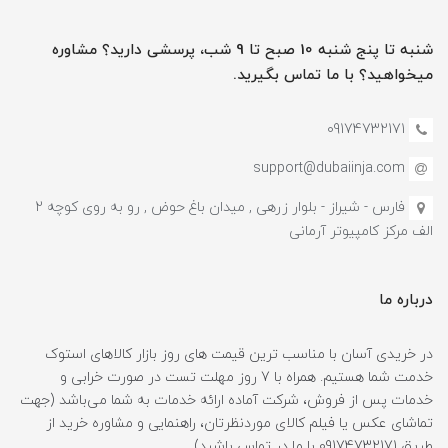
شنبه تا پنج شنبه 10 صبح تا 9 شب، پرسشی دارید؟ مشاوره
میخواهید؟ با ما تماس بگیرید.
09174732171
support@dubaiinja.com
فارس - شیراز - بلوار زرهی , میدان باغ حوض , رو به روی کوچه 2
الف مرکز کامپیوتر آرمانی
درباره ما
در خریدی آسان با مناسب ترین قیمت های روز بازار کالاهای استوک
خدمت شما هستیم. همراه با 7 روز مهلت تست در صورت خرابی و
خدمات پس از فروش، شرکت آماده ارائه خدمات به شما می‌باشد (جهت
تماشای عکس یا فیلم کالای موردنظرتان، راهنمایی و مشاوره خرید از
طریق 09174732171 با ما در تماس باشید).