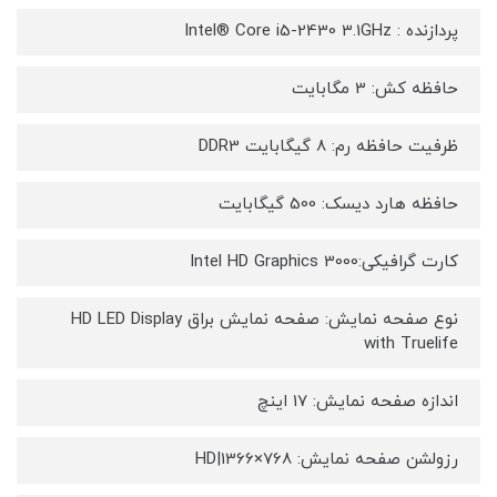
پردازنده : Intel® Core i5-2430 3.1GHz
حافظه کش: 3 مگابایت
ظرفیت حافظه رم: 8 گیگابایت DDR3
حافظه هارد دیسک: 500 گيگابايت
کارت گرافیکی:Intel HD Graphics 3000
نوع صفحه نمایش: صفحه نمایش براق HD LED Display
with Truelife
اندازه صفحه نمایش: 17 اينچ
رزولشن صفحه نمایش: HD|1366×768