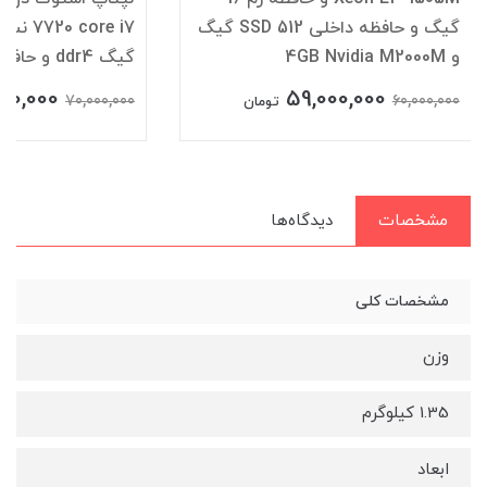
گیگ و حافظه داخلی SSD 512 گیگ
و 4GB Nvidia M2000M
گیگ ddr4 و حافظه SSD 512 گیگ
000,000
59,000,000
70,000,000
60,000,000
تومان
مشخصات
دیدگاه‌ها
مشخصات کلی
وزن
1.35 کیلوگرم
ابعاد