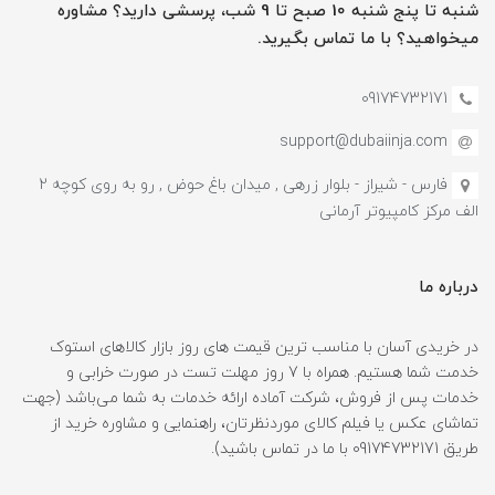
شنبه تا پنج شنبه 10 صبح تا 9 شب، پرسشی دارید؟ مشاوره
میخواهید؟ با ما تماس بگیرید.
09174732171
support@dubaiinja.com
فارس - شیراز - بلوار زرهی , میدان باغ حوض , رو به روی کوچه 2
الف مرکز کامپیوتر آرمانی
درباره ما
در خریدی آسان با مناسب ترین قیمت های روز بازار کالاهای استوک
خدمت شما هستیم. همراه با 7 روز مهلت تست در صورت خرابی و
خدمات پس از فروش، شرکت آماده ارائه خدمات به شما می‌باشد (جهت
تماشای عکس یا فیلم کالای موردنظرتان، راهنمایی و مشاوره خرید از
طریق 09174732171 با ما در تماس باشید).