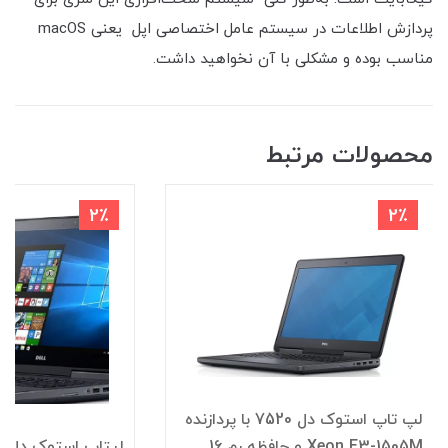
پردازش اطلاعات در سیستم‌ عامل اختصاصی اپل یعنی macOS
مناسب بوده و مشکلی با آن نخواهید داشت.
محصولات مرتبط
2٪
2٪
لپ تاپ استوک دل 7520 با پردازنده
Xeon E3-1505M و حافظه رم 16
لپ