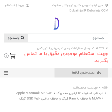
دبی اینجا بورس کالای دیجیتال استوک -
ورود
|
ثبت‌نام
Dubaiinja.IR Dubaiinja.COM
جستجو
09174732171 ارسال سفارشات بصورت پس‌کرایه تیپاکس
جهت استعلام موجودی دقیق با ما تماس
0
بگیرید.
دسته‌بندی کالاها
خانه
فهرست محصولات
لپ تاپ استوک 13 اینچی مک بوک Apple MacBook Air 2017 i7
MJVM2 با حافظه Ram 8 گیگ و حافظه داخلی SSD 256 گیگ