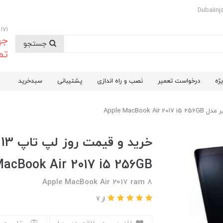
09174732171
جه
جستجو
تم
ژه
درخواست تعمیر
نصب و راه اندازی
پشتیبانی
سبدخرید
خ
acBook Air 2017 i5 256GB
Apple MacBook Air 2017 ram 8
از 7