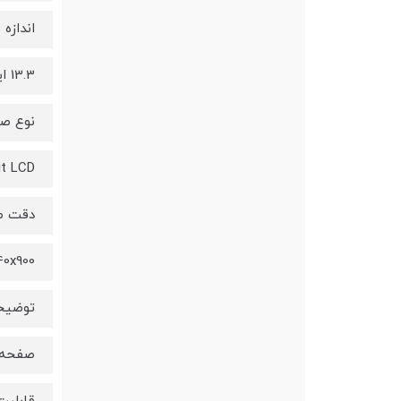
اندازه
13.3 اینچ
نوع ص
it LCD
دقت ص
0x900
توضیح
صفحه نمایش 13.3 ا