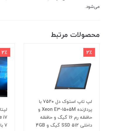
می‌شود.
محصولات مرتبط
2٪
2٪
لپ تاپ استوک دل 7520 با
لپ تاپ استوک دل 7520 با
پردازنده Xeon E3-1505M و
7700HQ با حافظه رم 16 گیگ و
حافظه رم 16 گیگ و حافظه
حافظه SSD گیگ 512 و 4GB
داخلی SSD 512 گیگ و 4GB