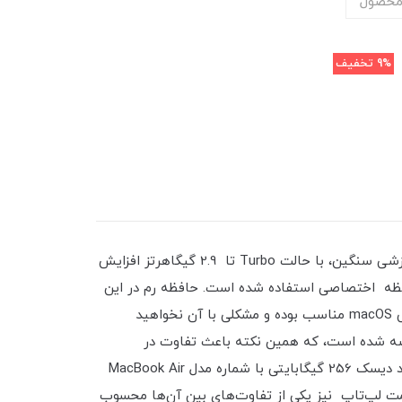
محصول
9%
تخفیف
این پردازنده دو هسته‌ای از نوع Core i5 بوده که سرعتی معادل 1.8 گیگاهرتز دارد. البته این سرعت در هنگام عملیات‌های پردازشی سنگین، با حالت Turbo تا 2.9 گیگاهرتز افزایش
تصویری، در مک‌بوک‌ ایر 2017 از کارت گرافیک Intel HD Graphics 6000 با 256 مگابایت حافظه اختصاصی استفاده شده است. حافظه رم در این
سری 8 گیگابایت است. به‌طور کلی سیستم سخت‌افزاری این سری برای پردازش اطلاعات در سیستم‌ عامل اختصاصی اپل یعنی macOS مناسب بوده و مشکلی با آن نخواهید
 و حافظه رم یکسان است اما هارد دیسک آن در دو مدل 128 و 256 گیگابایتی عرضه شده است، که همین نکته باعث تفاوت در
مدل‌های این سری می‌شود. لپ‌تاپی که هارد دیسک 120 گیگابایتی دارد با شماره مدل MacBook Air MQD32 و لپ‌تاپی که هارد دیسک 256 گیگابایتی با شماره مدل MacBook Air
عتاً متفاوت است و قیمت لپ‌تاپ نیز یکی از تفاوت‌های بین آن‌ها محسوب