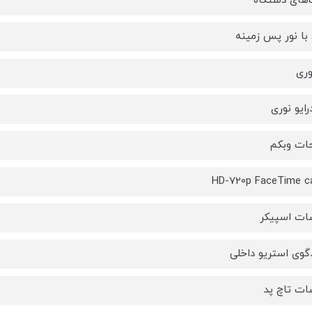
‌های دستگاه
 با نور پس زمینه
وری
رایو نوری
ات وبکم
HD-720p FaceTime c
ت اسپیکر
دگوی استریو داخلی
ت تاچ پد