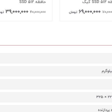
SSD گیگ
حافظه SSD 512
39,000,000
69,000,000
40,000,000
70,000
تومان
توم
پردازنده