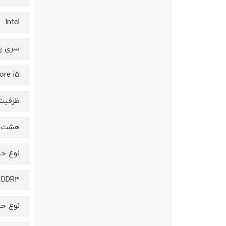
Intel
سری پر
ore i5
ظرفیت 
هشت گ
نوع حاف
DDR3
نوع حا