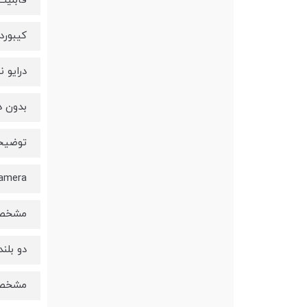
قابلیت
کیبورد
درایو ن
بدون د
توضیح
amera
مشخصا
دو بلن
مشخصا