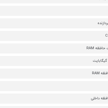
دازنده
C
حافظه RAM
یگابایت
ظه RAM
فظه داخلی