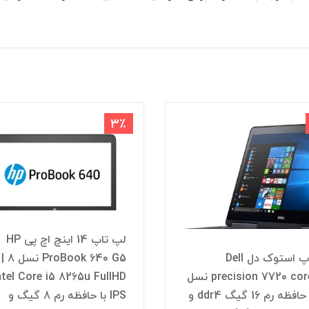
3٪
لپ تاپ 14 اینچ اچ پی HP
لپتاپ استوک دل Dell
ProBook 640 G5 نسل 8 |
precision 7720 core i7 نسل
ntel Core i5 8265u FullHD
7 با حافظه رم 16 گیگ ddr4 و
IPS با حافظه رم 8 گیگ و