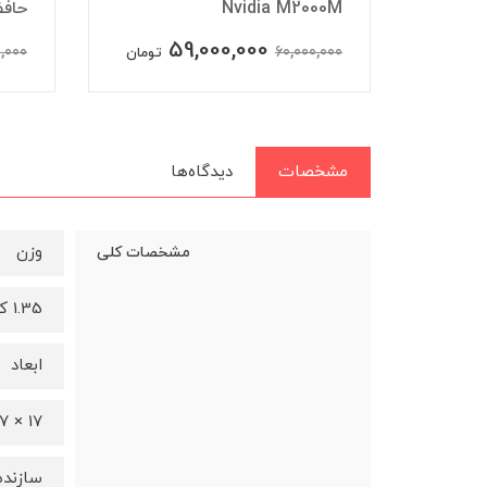
Nvidia M2000M
حافظه  512
59,000,000
,000
60,000,000
تومان
تومان
مشخصات
دیدگاه‌ها
وزن
مشخصات کلی
1.35 کیلوگرم
ابعاد
17 × 227 × 325
سازنده 