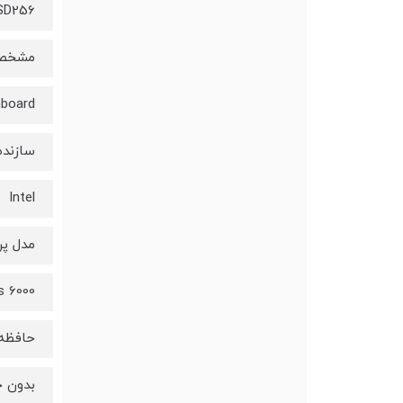
SD256
مشخصا
nboard
سازنده
Intel
مدل پر
s 6000
حافظه 
بدون ح