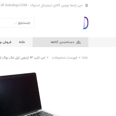
دبی اینجا بورس کالای دیجیتال استوک - Dubaiinja.IR Dubaiinja.COM
دسته‌بندی کالاها
خانه
فروش وی
خانه
فهرست محصولات
لپ تاپ 13 اینچی اپل مک بوک ایر مدل Apple MacBook Air 2017 i5 256GB