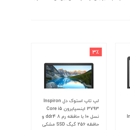
4٪
3٪
لپ تاپ استوک دل Inspiron
3793 اینسپایرون Core i5
I
نسل 10 با حافظه رم 8 ddr4 و
حافظه 256 گیگ SSD مشکی