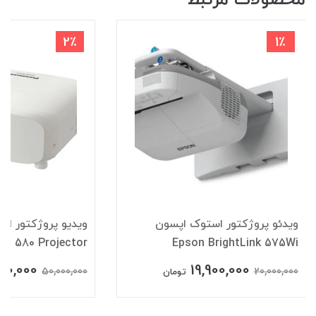
2٪
1٪
ویدئو پروژکتور استوک اپسون
ویدیو پروژکتور اس
C 580 Projector
Epson BrightLink 575Wi
00,000
19,900,000
50,000,000
20,000,000
تومان