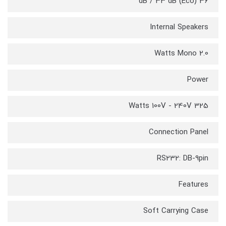
36 dB / 33 dB (Eco)
Internal Speakers
2.0 Watts Mono
Power
325 Watts 100V - 240V
Connection Panel
RS232: DB-9pin
Features
Soft Carrying Case