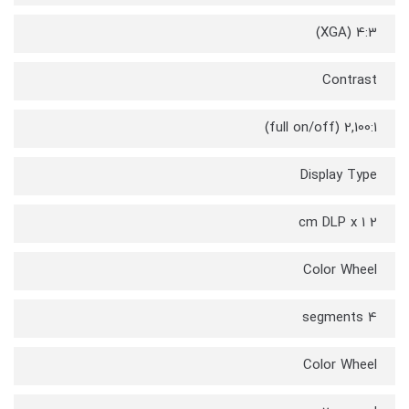
4:3 (XGA)
Contrast
2,100:1 (full on/off)
Display Type
2 cm DLP x 1
Color Wheel
4 segments
Color Wheel