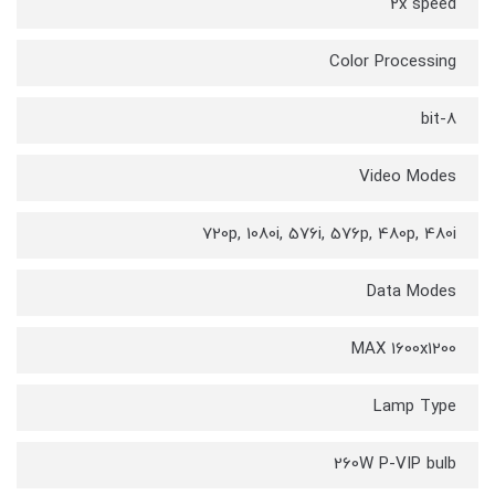
2x speed
Color Processing
8-bit
Video Modes
720p, 1080i, 576i, 576p, 480p, 480i
Data Modes
MAX 1600x1200
Lamp Type
260W P-VIP bulb