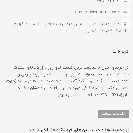
09174732171
support@dubaiinja.com
فارس - شیراز - بلوار زرهی , میدان باغ حوض , رو به روی کوچه 2
الف مرکز کامپیوتر آرمانی
درباره ما
در خریدی آسان با مناسب ترین قیمت های روز بازار کالاهای استوک
خدمت شما هستیم. همراه با 7 روز مهلت تست در صورت خرابی و
خدمات پس از فروش، شرکت آماده ارائه خدمات به شما می‌باشد (جهت
تماشای عکس یا فیلم کالای موردنظرتان، راهنمایی و مشاوره خرید از
طریق 09174732171 با ما در تماس باشید).
اطلاعات بیشتر
از تخفیف‌ها و جدیدترین‌های فروشگاه ما باخبر شوید: