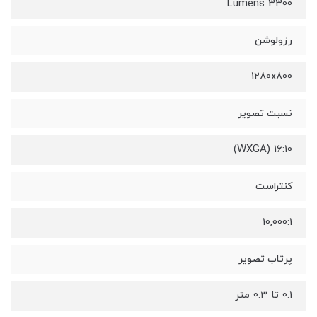
3300 Lumens
رزولوشن
1280x800
نسبت تصویر
16:10 (WXGA)
کنتراست
10,000:1
پرتاب تصویر
0.1 تا 0.3 متر