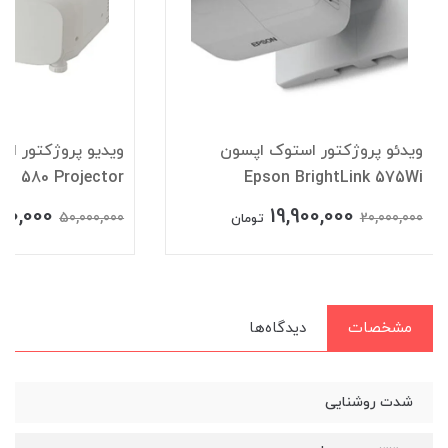
ویدئو پروژکتور استوک اپسون
ویدیو پروژکتور اس
C 580 Projector
Epson BrightLink 575Wi
00,000
19,900,000
50,000,000
20,000,000
تومان
مشخصات
دیدگاه‌ها
شدت روشنایی