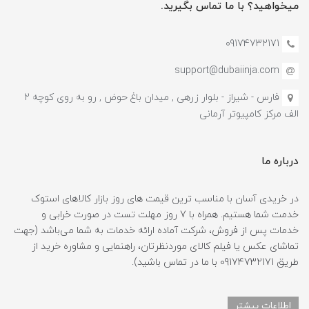
میخواهید؟ با ما تماس بگیرید.
09174732171
support@dubaiinja.com
فارس - شیراز - بلوار زرهی , میدان باغ حوض , رو به روی کوچه 2
الف مرکز کامپیوتر آرمانی
درباره ما
در خریدی آسان با مناسب ترین قیمت های روز بازار کالاهای استوک
خدمت شما هستیم. همراه با 7 روز مهلت تست در صورت خرابی و
خدمات پس از فروش، شرکت آماده ارائه خدمات به شما می‌باشد (جهت
تماشای عکس یا فیلم کالای موردنظرتان، راهنمایی و مشاوره خرید از
طریق 09174732171 با ما در تماس باشید).
اطلاعات بیشتر