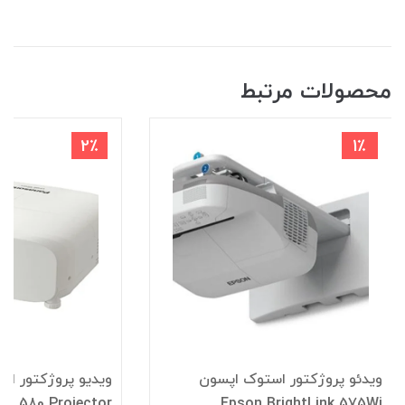
محصولات مرتبط
2٪
1٪
ویدئو پروژکتور استوک اپسون
ویدیو پروژکتور اس
C 580 Projector
Epson BrightLink 575Wi