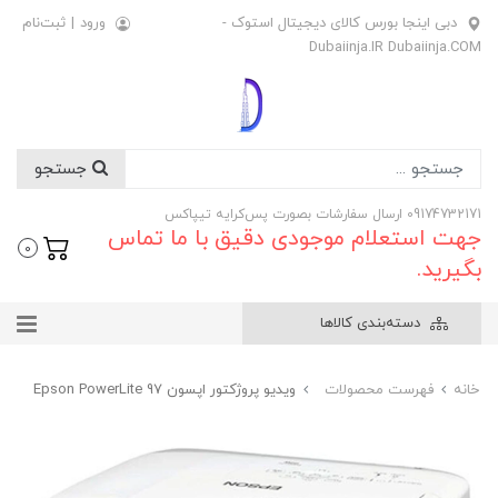
دبی اینجا بورس کالای دیجیتال استوک -
ورود
|
ثبت‌نام
Dubaiinja.IR Dubaiinja.COM
جستجو
09174732171 ارسال سفارشات بصورت پس‌کرایه تیپاکس
جهت استعلام موجودی دقیق با ما تماس
0
بگیرید.
دسته‌بندی کالاها
خانه
فهرست محصولات
ویدیو پروژکتور اپسون Epson PowerLite 97