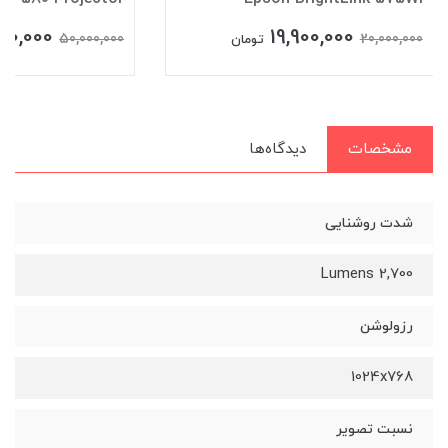
00,000
19,900,000
50,000,000
20,000,000
تومان
مشخصات
دیدگاه‌ها
شدت روشنایی
2,700 Lumens
رزولوشن
1024x768
نسبت تصویر