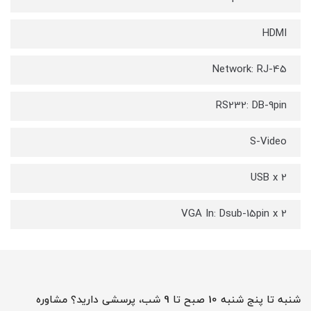
HDMI
Network: RJ-45
RS232: DB-9pin
S-Video
USB x 2
VGA In: Dsub-15pin x 2
شنبه تا پنج شنبه 10 صبح تا 9 شب، پرسشی دارید؟ مشاوره