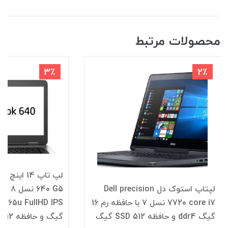
محصولات مرتبط
3٪
2٪
لپتاپ استوک دل Dell precision
640
7720 core i7 نسل 7 با حافظه رم 16
گیگ ddr4 و حافظه SSD 512 گیگ
گیگ و حافظه SSD 512