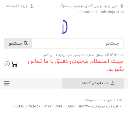
دبی اینجا بورس کالای دیجیتال استوک -
ورود
|
ثبت‌نام
Dubaiinja.IR Dubaiinja.COM
جستجو
09174732171 ارسال سفارشات بصورت پس‌کرایه تیپاکس
جهت استعلام موجودی دقیق با ما تماس
0
بگیرید.
دسته‌بندی کالاها
خانه
فهرست محصولات
لپ تاپ فوجیتسو Fujitsu LifeBook T-4220 Core 2 Duo-2 GB-320