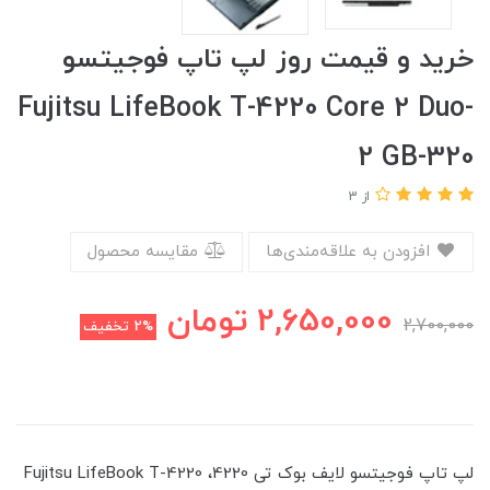
خرید و قیمت روز لپ تاپ فوجیتسو
Fujitsu LifeBook T-4220 Core 2 Duo-
2 GB-320
از 3
افزودن به علاقه‌مندی‌ها
مقایسه محصول
2,650,000
تومان
2,700,000
2%
تخفیف
لپ تاپ فوجیتسو لایف بوک تی 4220، Fujitsu LifeBook T-4220