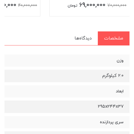
00,000
69,000,000
40,000,000
70,000,000
تومان
مشخصات
دیدگاه‌ها
وزن
۲.۰ کیلوگرم
ابعاد
۲۹۵x۲۴۴x۳۷
سری پردازنده