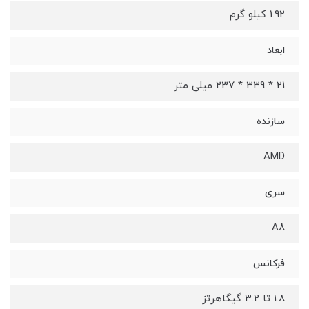
1.92 کیلو گرم
ابعاد
21 * 339 * 237 میلی‌ متر
سازنده
AMD
سری
A8
فرکانس
1.8 تا 3.2 گیگاهرتز