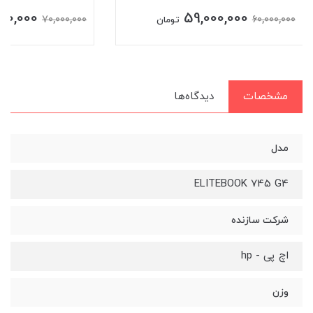
000,000
59,000,000
70,000,000
60,000,000
تومان
مشخصات
دیدگاه‌ها
مدل
ELITEBOOK 745 G4
شرکت سازنده
اچ پی - hp
وزن