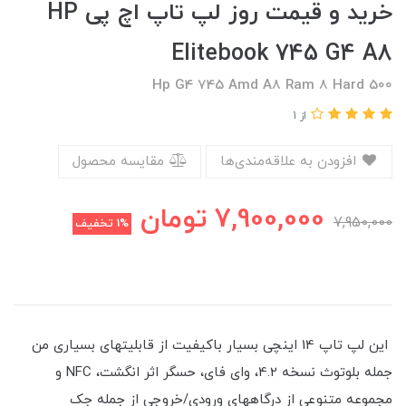
خرید و قیمت روز لپ تاپ اچ پی HP
Elitebook 745 G4 A8
Hp G4 745 Amd A8 Ram 8 Hard 500
از 1
افزودن به علاقه‌مندی‌ها
مقایسه محصول
7,900,000
تومان
7,950,000
1%
تخفیف
این لپ تاپ 14 اینچی بسیار باکیفیت از قابلیتهای بسیاری من
جمله بلوتوث نسخه 4.2، وای فای، حسگر اثر انگشت، NFC و
مجموعه متنوعی از درگاههای ورودی/خروجی از جمله جک