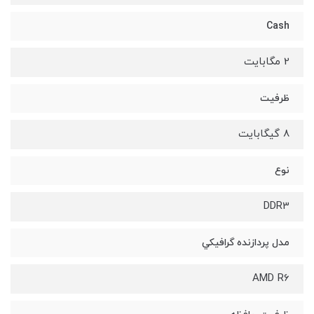
Cash
2 مگابایت
ظرفیت
8 گیگابایت
نوع
DDR3
مدل پردازنده گرافيکي
AMD R6