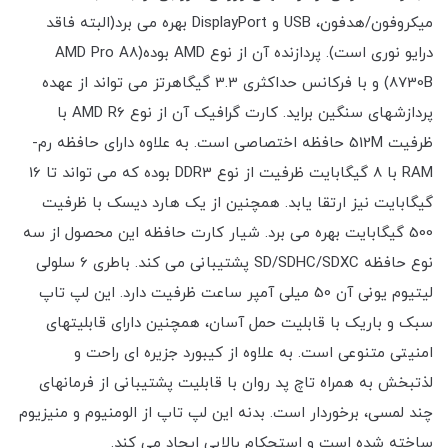
میکروفون/هدفون، USB و DisplayPort بهره می برد(البته فاقد
درایو نوری است). پردازنده آن از نوع AMD بوده(AMD Pro A8
8730B) و با فرکانس حداکثری 3.3 گیگاهرتز می تواند از عهده
پردازشهای سنگین براید. کارت گرافیک آن از نوع AMD R6 با
ظرفیت 512M حافظه اختصاصی است. به علاوه دارای حافظه رم-
RAM با 8 گیگابایت ظرفیت از نوع DDR3 بوده که می تواند تا 16
گیگابایت نیز ارتقا یابد. همچنین از یک هارد دیسک با ظرفیت
500 گیگابایت بهره می برد. شیار کارت حافظه این محصول از سه
نوع حافظه SD/SDHC/SDXC پشتیبانی می کند. باطری 6 سلولی
لیتیوم یونی آن 50 میلی آمپر ساعت ظرفیت دارد. این لپ تاپ
سبک و باریک با قابلیت حمل آسان، همچنین دارای قابلیتهای
امنیتی متنوعی است. به علاوه از کیبورد جزیره ای راحت و
لذتبخش به همراه تاچ پد روان با قابلیت پشتیبانی از فرمانهای
چند لمسی، برخوردار است. بدنه این لپ تاپ از الومنیوم و منیزیوم
ساخته شده است و استحکام بالایی ایجاد می کند.