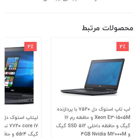
محصولات مرتبط
2٪
2٪
لپ تاپ استوک دل 7520 با پردازنده
Xeon E3-1505M و حافظه رم 16
لپ
گیگ و حافظه داخلی SSD 512 گیگ
و 4GB Nvidia M2000M
گیگ ddr4 و حافظه SSD 512 گیگ