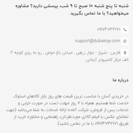
شنبه تا پنج شنبه 10 صبح تا 9 شب، پرسشی دارید؟ مشاوره
میخواهید؟ با ما تماس بگیرید.
09174732171
support@dubaiinja.com
فارس - شیراز - بلوار زرهی , میدان باغ حوض , رو به روی کوچه 2
الف مرکز کامپیوتر آرمانی
درباره ما
در خریدی آسان با مناسب ترین قیمت های روز بازار کالاهای استوک
خدمت شما هستیم. همراه با 7 روز مهلت تست در صورت خرابی و
خدمات پس از فروش، شرکت آماده ارائه خدمات به شما می‌باشد (جهت
تماشای عکس یا فیلم کالای موردنظرتان، راهنمایی و مشاوره خرید از
طریق 09174732171 با ما در تماس باشید).