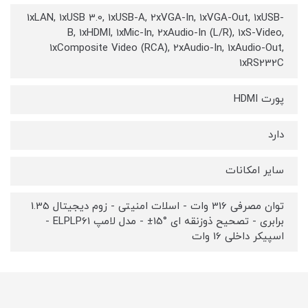
1xLAN, 1xUSB 3.0, 1xUSB-A, 2xVGA-In, 1xVGA-Out, 1xUSB-
B, 1xHDMI, 1xMic-In, 2xAudio-In (L/R), 1xS-Video,
1xComposite Video (RCA), 2xAudio-In, 1xAudio-Out,
1xRS232C
پورت HDMI
دارد
سایر امکانات
توان مصرفی 316 وات - اسلات امنیتی - زوم دیجیتال 1.35
برابری - تصحیح ذوزنقه ای °15± - مدل لامپ ELPLP61 -
اسپیکر داخلی 16 وات