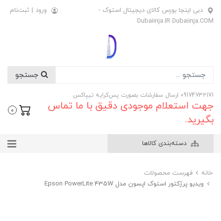
دبی اینجا بورس کالای دیجیتال استوک -
ورود
|
ثبت‌نام
Dubaiinja.IR Dubaiinja.COM
جستجو
09174732171 ارسال سفارشات بصورت پس‌کرایه تیپاکس
جهت استعلام موجودی دقیق با ما تماس
0
بگیرید.
دسته‌بندی کالاها
خانه
فهرست محصولات
ویدیو پرژکتور استوک اپسون مدل Epson PowerLite 435W