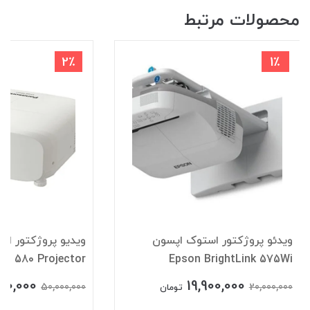
محصولات مرتبط
2٪
1٪
ویدئو پروژکتور استوک اپسون
ویدیو پروژکتور اس
C 580 Projector
Epson BrightLink 575Wi
00,000
19,900,000
50,000,000
20,000,000
تومان