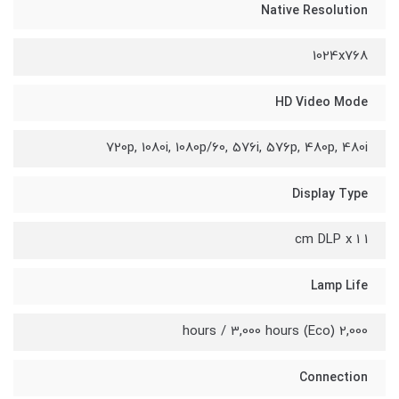
Native Resolution
1024x768
HD Video Mode
720p, 1080i, 1080p/60, 576i, 576p, 480p, 480i
Display Type
1 cm DLP x 1
Lamp Life
2,000 hours / 3,000 hours (Eco)
Connection