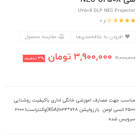
U250X DLP NEC Projector
از 2
افزودن به علاقه‌مندی‌ها
مقایسه محصول
3,900,000
تومان
4,000,000
3%
تخفیف
مناسب جهت مصارف اموزشی خانگی اداری باکیفیت روشنایی
2500 انسی لومن بارزولیشن XGA)1024*768)وکنتراست2000:1
سرویس شده