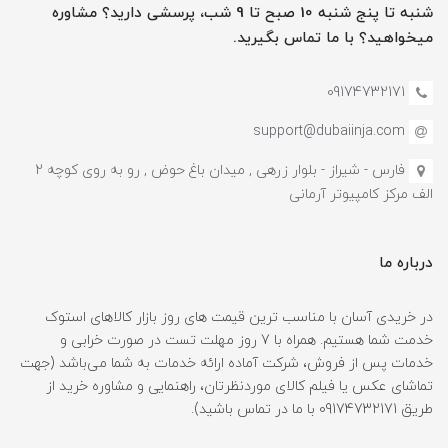
شنبه تا پنج شنبه 10 صبح تا 9 شب، پرسشی دارید؟ مشاوره
میخواهید؟ با ما تماس بگیرید.
09174732171
support@dubaiinja.com
فارس - شیراز - بلوار زرهی , میدان باغ حوض , رو به روی کوچه 2
الف مرکز کامپیوتر آرمانی
درباره ما
در خریدی آسان با مناسب ترین قیمت های روز بازار کالاهای استوک
خدمت شما هستیم. همراه با 7 روز مهلت تست در صورت خرابی و
خدمات پس از فروش، شرکت آماده ارائه خدمات به شما می‌باشد (جهت
تماشای عکس یا فیلم کالای موردنظرتان، راهنمایی و مشاوره خرید از
طریق 09174732171 با ما در تماس باشید).