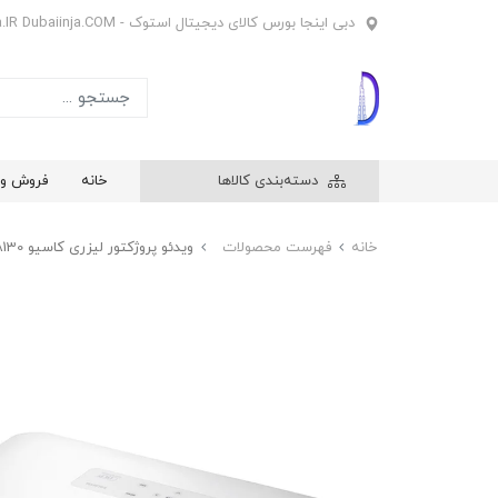
دبی اینجا بورس کالای دیجیتال استوک - Dubaiinja.IR Dubaiinja.COM
دسته‌بندی کالاها
خانه
فروش وی
خانه
فهرست محصولات
ویدئو پروژکتور لیزری کاسیو Casio XJ-A130 اچ‌دی‌ام‌آی