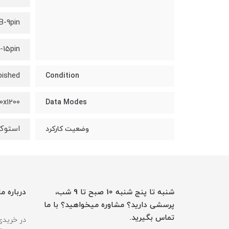
B-9pin
-15pin
bished
Condition
0x1200
Data Modes
استوک
وضعیت کارکرد
شنبه تا پنج شنبه 10 صبح تا 9 شب،
درباره ما
پرسشی دارید؟ مشاوره میخواهید؟ با ما
تماس بگیرید.
در خریدی