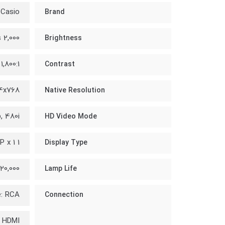
Casio
Brand
2,000 ANSI Lumens
Brightness
1,800:1
Contrast
4x768
Native Resolution
, 480i
HD Video Mode
1 cm DLP x 1
Display Type
20,000 hours
Lamp Life
: RCA
Connection
HDMI