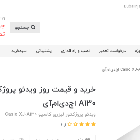
09174732171
جه
جستجو
تم
ژه
درخواست تعمیر
نصب و راه اندازی
پشتیبانی
سبدخرید
A130 اچ‌دی‌ام‌آی
ویدئو پروژکتور لیزری کاسیو Casio XJ-A130
از 6