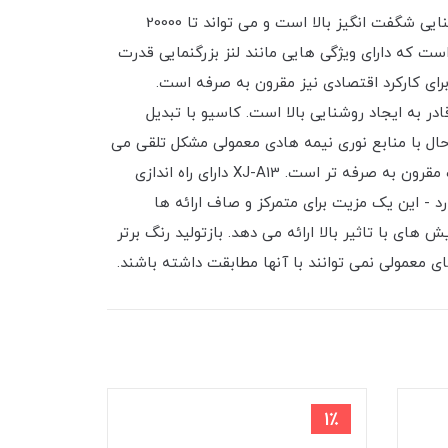
کاسیو مدل XJ-A13 دارای یک منبع نور ترکیبی توسعه یافته و ثبت اختراع شده است که ترکیبی از فناوری لیزر و LED با روشنایی شگفت انگیز بالا است و می تواند تا 20000
یر و نگهداری کم هزینه است که دارای ویژگی هایی مانند لنز بزرگنمایی قدرت
کتور کاسیو مدل XJ-A13 نیازی به تعویض لامپ ندارد و برای کارکرد اقتصادی نیز مقرون به صرفه است.
ه را ایجاد کرده است که قادر به ایجاد روشنایی بالا است. کاسیو با تبدیل
ه حال با منابع نوری نیمه هادی معمولی مشکل تلقی می
شد.✅MERCURY & LAMP FREEطول عمر منبع نور آن 10 برابر بیشتر از لامپ جیوه ای Casio است که حتی از تعویض لامپ مقرون به صرفه تر است. XJ-A13 دارای راه اندازی
دوره خنک کننده ندارد - این یک مزیت برای متمرکز و صاف ارائه ها
LED و لیزر ، 50 درصد افزایش طیف رنگی را برای نمایش های با تاثیر بالا ارائه می دهد. بازتولید رنگ برتر
 معمولی نمی توانند با آنها مطابقت داشته باشند.
1٪
1٪