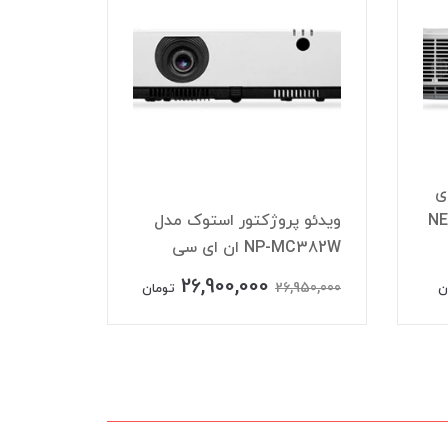
ی
NEC
ویدئو پروژکتور استوک مدل
NP-MC382W ان ای سی
C372X
26,900,000
,950,000
26,950,000
ن
تومان