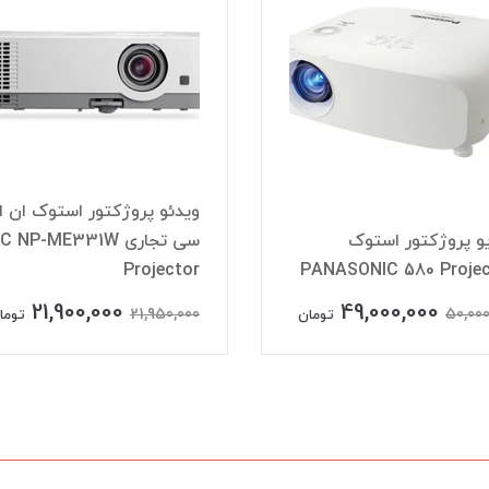
ویدئو پروژکتور استوک ان ا
و پروژکتور استوک
سی تجاری  NP-ME331W
Projector
PANASONIC 580 Projec
21,900,000
49,000,000
21,950,000
50,000
تومان
توما