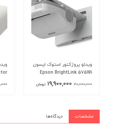
اپسون
ویدئو پروژکتور استوک اپسون
ویدی
tor
Epson BrightLink 575Wi
19,900,000
1
,000
20,000,000
تومان
تومان
مشخصات
دیدگاه‌ها