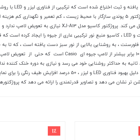
ساعت عمر آن طول بکشد. کاسیو مدل XJ-A13 یک پروژکتور 5 پوندی سازگار با محیط زیست ، کم تعم
2X است که آن را به یک پروژکتور قابل حمل عالی تبدیل می کند. پروژ
✅موتور روشنایی دوگانهبا ترکیب لیزر ، عنصر فلورسنت و LED ، کاسیو منبع نور ترکیبی عاری از جیو
صر فلورسنت ، به روشنایی بالایی از نور سبز دست یافته است ، که تا ب
خاموش شدن سریع است. ویدئو پروژکتور در حداکثر 8 ثانیه به حداکثر روشنایی خود می رسد و نیازی به 
است.✅رنگ برتر ، روشنایی بالاپروژکتور Green Slim به دلیل بهبود فناوری 
 تر نشان می دهد و تصاویر قدرتمندی را ارائه می دهد که پروژکتورهای
1٪