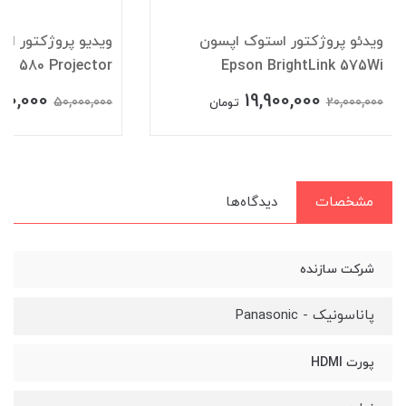
ویدئو پروژکتور استوک اپسون
ویدیو پروژکتور اس
C 580 Projector
Epson BrightLink 575Wi
00,000
19,900,000
50,000,000
20,000,000
تومان
مشخصات
دیدگاه‌ها
شرکت سازنده
پاناسونیک - Panasonic
پورت HDMI