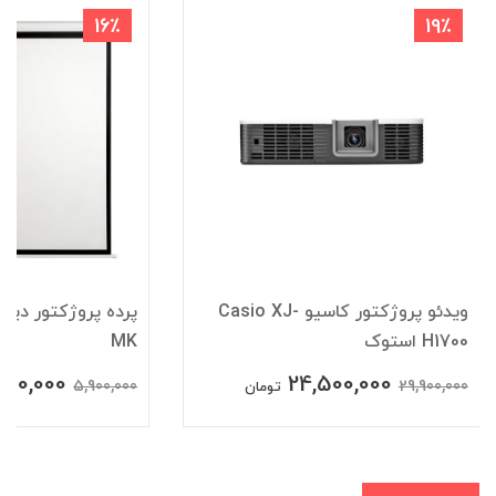
16٪
19٪
ویدئو پروژکتور کاسیو Casio XJ-
پرده پروژکتور دیو
H1700 استوک
MK
990,000
24,500,000
5,900,000
29,900,000
تومان