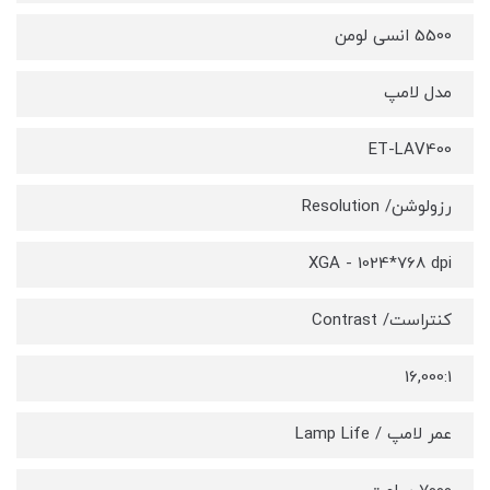
5500 انسی لومن
مدل لامپ
ET-LAV400
رزولوشن/ Resolution
XGA - 1024*768 dpi
کنتراست/ Contrast
16,000:1
عمر لامپ / Lamp Life