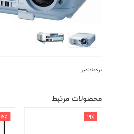
درحدنوتمیز
محصولات مرتبط
16٪
19٪