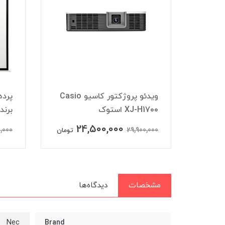
پترو
ویدئو پروژکتور کاسیو Casio
پرده
XJ-H1700 استوک
برند K
24,500,000
,000
29,900,000
ومان
تومان
مشخصات
دیدگاه‌ها
Nec
Brand