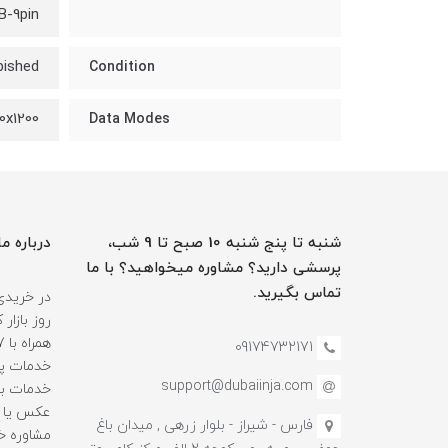
B-9pin
bished
Condition
0x1200
Data Modes
شنبه تا پنج شنبه 10 صبح تا 9 شب،
درباره ما
پرسشی دارید؟ مشاوره میخواهید؟ با ما
تماس بگیرید.
در خریدی
روز بازا
09174732171
خدمات پس
support@dubaiinja.com
خدمات به
عکس یا فی
فارس - شیراز - بلوار زرهی , میدان باغ