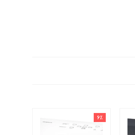
1٪
6٪