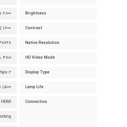
2,100 ANSI Lumens
Brightness
1,600 (full on/off)
Contrast
4x768
Native Resolution
, 480i
HD Video Mode
2 cm 3LCD Chips
Display Type
1,500 hours
Lamp Life
HDMI
Connection
orking