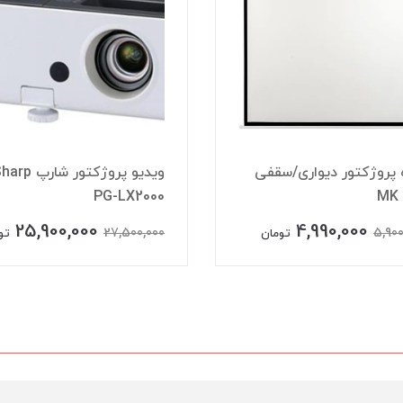
 پروژکتور دیواری/سقفی
ویدیو پروژکتور شارپ p
M
PG-LX2000
25,900,000
4,990,000
27,500,000
5,900
تومان
تو