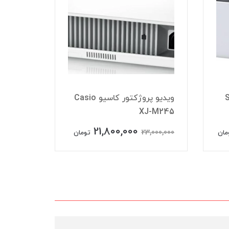
Shar
ویدیو پروژکتور کاسیو Casio
ojector
XJ-M245
21,800,000
0,000,000
23,000,000
مان
تومان