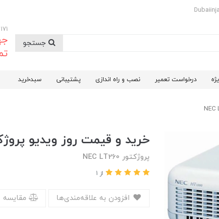
09174732171
جه
جستجو
تم
ژه
درخواست تعمیر
نصب و راه اندازی
پشتیبانی
سبدخرید
خرید و قیمت روز ویدیو پروژکتور ان
پروژکتور NEC LT260
از 1
افزودن به علاقه‌مندی‌ها
مقایسه 