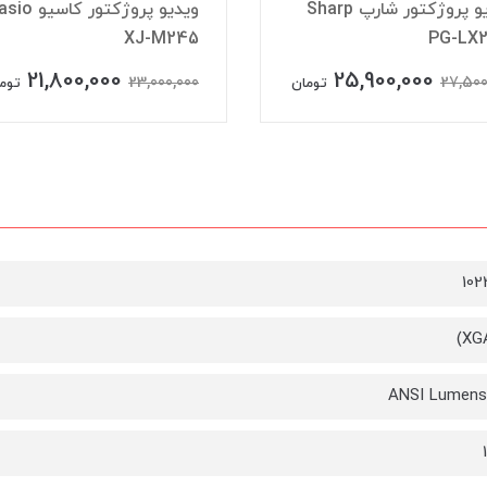
ویدیو پروژکتور شارپ Sharp
ویدیو پروژکتور کاسی
XJ-M245
PG-LX2
21,800,000
25,900,000
23,000,000
27,500
تومان
توم
102