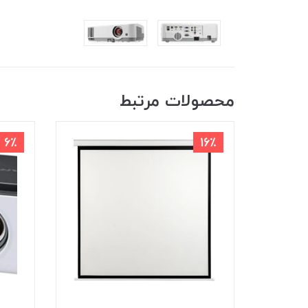
محصولات مرتبط
6٪
16٪