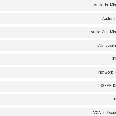
Audio In: Min
Audio I
Audio Out: Min
Composite
HD
Network:
RS232: D
U
VGA In: Dsub