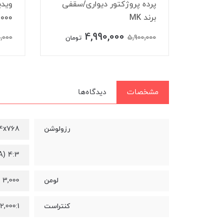
ئو پروژکتور کاسیو Casio
پرده پروژکتور دیواری/سقفی
برند MK
000
4,990,000
,000
5,900,000
تومان
تومان
مشخصات
دیدگاه‌ها
4x768
رزولوشن
4:3 (XGA)
3,000 ANSI Lumens
لومن
12,000:1
کنتراست