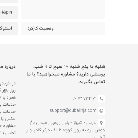
-15pin
استوک
وضعیت کارکرد
شنبه تا پنج شنبه 10 صبح تا 9 شب،
درباره ما
پرسشی دارید؟ مشاوره میخواهید؟ با ما
تماس بگیرید.
در خریدی
روز بازا
09174732171
خدمات پس
support@dubaiinja.com
خدمات به
عکس یا فی
فارس - شیراز - بلوار زرهی , میدان باغ
حوض , رو به روی کوچه 2 الف مرکز کامپیوتر
تماس باش
آرمانی