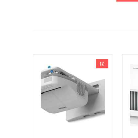
16٪
1٪