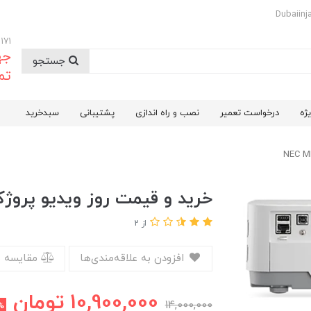
09174732171
جه
جستجو
تم
ژه
درخواست تعمیر
نصب و راه اندازی
پشتیبانی
سبدخرید
خرید و قیمت روز ویدیو پروژکتور ان
از 2
افزودن به علاقه‌مندی‌ها
مقایسه 
10,900,000
تومان
14,000,000
%