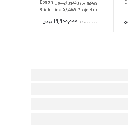
و Casio
ویدیو پروژکتور اپسون Epson
ویدیو پ
BrightLink 585Wi Projector
C NP-M260XS
19,900,000
,200,000
20,000,000
ان
تومان