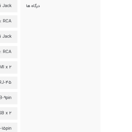
i Jack
درگاه ها
n: RCA
i Jack
: RCA
MI x 2
 RJ-45
B-9pin
SB x 2
-15pin