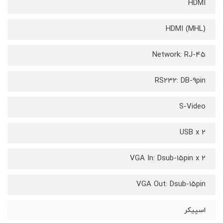
HDMI
HDMI (MHL)
Network: RJ-45
RS232: DB-9pin
S-Video
USB x 2
VGA In: Dsub-15pin x 2
VGA Out: Dsub-15pin
اسپیکر