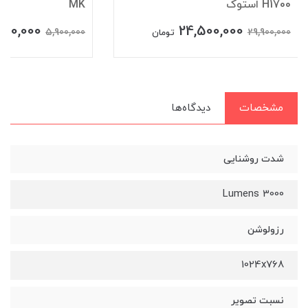
H1700 استوک
MK
990,000
24,500,000
5,900,000
29,900,000
تومان
مشخصات
دیدگاه‌ها
شدت روشنایی
3000 Lumens
رزولوشن
1024x768
نسبت تصویر