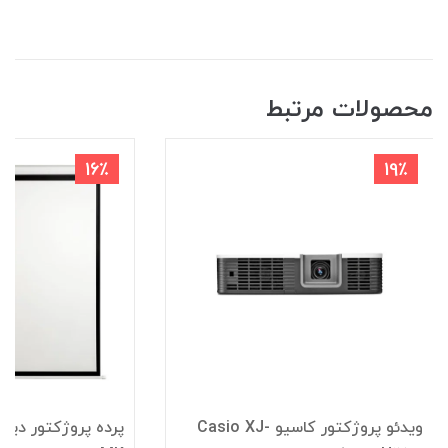
محصولات مرتبط
16٪
19٪
ویدئو پروژکتور کاسیو Casio XJ-
پرده پروژکتور دیو