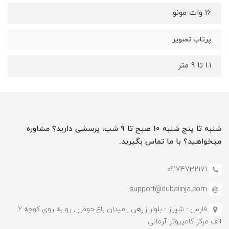
16 وات مونو
پرتاب تصویر
1.1 تا 9 متر
شنبه تا پنج شنبه 10 صبح تا 9 شب، پرسشی دارید؟ مشاوره
میخواهید؟ با ما تماس بگیرید.
09174732171
support@dubaiinja.com
فارس - شیراز - بلوار زرهی , میدان باغ حوض , رو به روی کوچه 2
الف مرکز کامپیوتر آرمانی