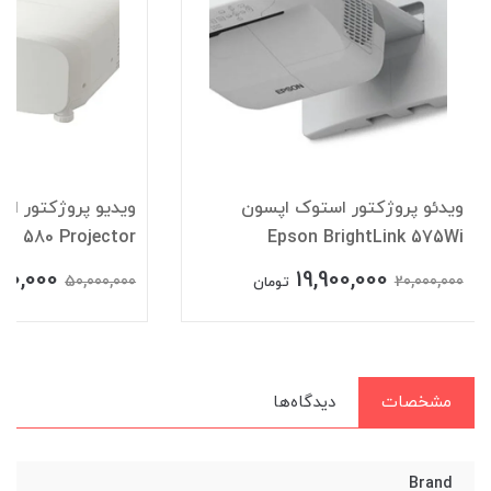
ویدئو پروژکتور استوک اپسون
ویدیو پروژکتور اس
C 580 Projector
Epson BrightLink 575Wi
00,000
19,900,000
50,000,000
20,000,000
تومان
مشخصات
دیدگاه‌ها
Brand