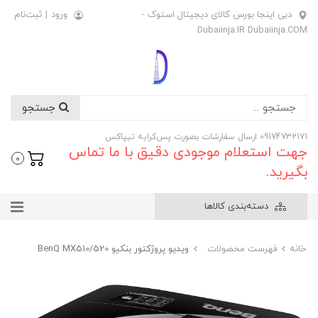
دبی اینجا بورس کالای دیجیتال استوک -
ورود
|
ثبت‌نام
Dubaiinja.IR Dubaiinja.COM
جستجو
09174732171 ارسال سفارشات بصورت پس‌کرایه تیپاکس
جهت استعلام موجودی دقیق با ما تماس
0
بگیرید.
دسته‌بندی کالاها
خانه
فهرست محصولات
ویدیو پروژکتور بنکیو BenQ MX510/520