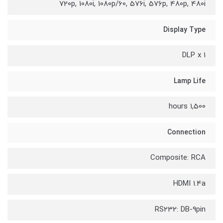
720p, 1080i, 1080p/60, 576i, 576p, 480p, 480i
Display Type
DLP x 1
Lamp Life
1,500 hours
Connection
Composite: RCA
HDMI 1.4a
RS232: DB-9pin