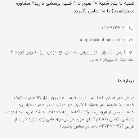
شنبه تا پنج شنبه 10 صبح تا 9 شب، پرسشی دارید؟ مشاوره
میخواهید؟ با ما تماس بگیرید.
09174732171
support@dubaiinja.com
فارس - شیراز - بلوار زرهی , میدان باغ حوض , رو به روی کوچه 2
الف مرکز کامپیوتر آرمانی
درباره ما
در خریدی آسان با مناسب ترین قیمت های روز بازار کالاهای استوک
خدمت شما هستیم. همراه با 7 روز مهلت تست در صورت خرابی و
خدمات پس از فروش، شرکت آماده ارائه خدمات به شما می‌باشد (جهت
تماشای عکس یا فیلم کالای موردنظرتان، راهنمایی و مشاوره خرید از
طریق 09174732171 با ما در تماس باشید).