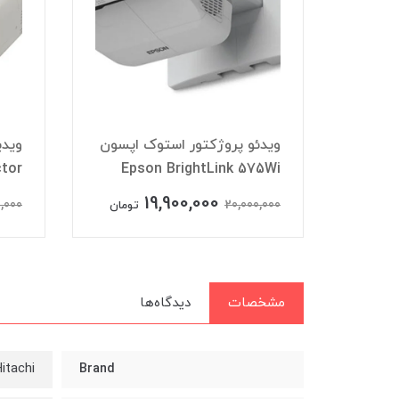
اپسون
ویدئو پروژکتور استوک اپسون
ویدی
tor
Epson BrightLink 575Wi
19,900,000
1
,000
20,000,000
تومان
تومان
مشخصات
دیدگاه‌ها
itachi
Brand