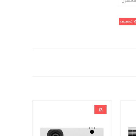
محصول
تخفیف
1٪
1٪