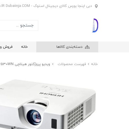
دبی اینجا بورس کالای دیجیتال استوک - Dubaiinja.IR Dubaiinja.COM
دسته‌بندی کالاها
خانه
فروش وی
خانه
فهرست محصولات
ویدیو پروژکتور هیتاچی Hitachi CP-X2530WN دارای اچ‌دی‌ام‌آی