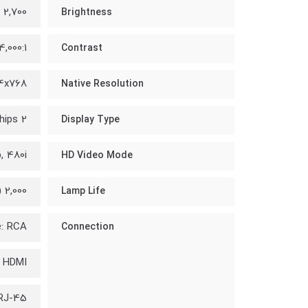
2,700 ANSI Lumens
Brightness
4,000:1
Contrast
4x768
Native Resolution
2 cm 3LCD Chips
Display Type
, 480i
HD Video Mode
2,000 hours / 3,000 hours (Eco)
Lamp Life
: RCA
Connection
HDMI
 RJ-45