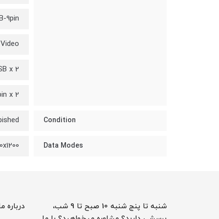
B-9pin
-Video
SB x 2
in x 2
bished
Condition
0x1200
Data Modes
شنبه تا پنج شنبه 10 صبح تا 9 شب،
درباره ما
پرسشی دارید؟ مشاوره میخواهید؟ با ما