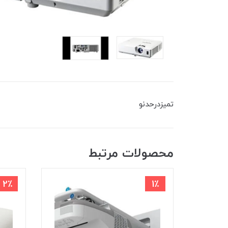
تمیزدرحدنو
محصولات مرتبط
2٪
1٪