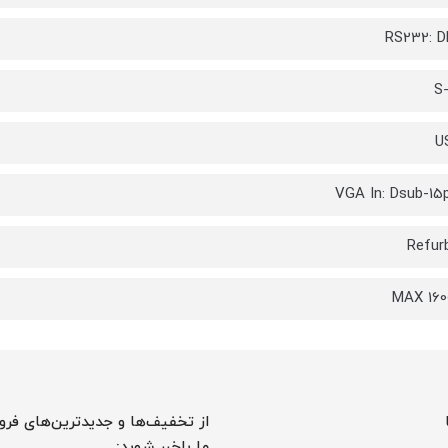
RS232: D
S
U
VGA In: Dsub-15p
Refur
MAX 160
از تخفیف‌ها و جدیدترین‌های فرو
ما باخبر شوید: