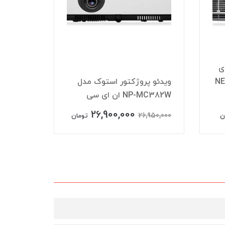
ی
NEC
ویدئو پروژکتور استوک مدل
NP-MC382W ان ای سی
C372X
26,900,000
,950,000
26,950,000
ن
تومان