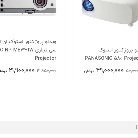
ویدئو پروژکتور استوک ان ا
و پروژکتور استوک
سی تجاری  NP-ME331W
Projector
PANASONIC 580 Projec
21,900,000
49,000,000
21,950,000
50,000
تومان
توما
H