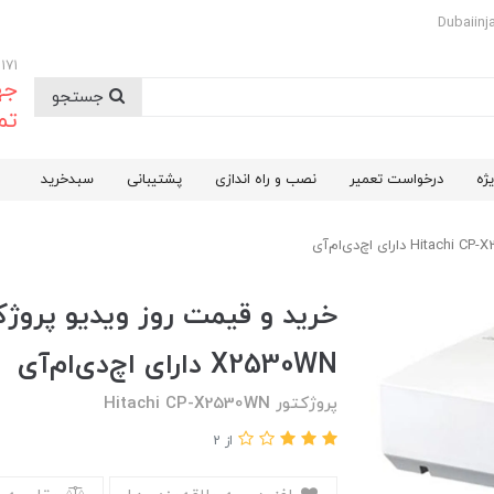
09174732171
جه
جستجو
تم
ژه
درخواست تعمیر
نصب و راه اندازی
پشتیبانی
سبدخرید
X2530WN دارای اچ‌دی‌ام‌آی
پروژکتور Hitachi CP-X2530WN
از 2