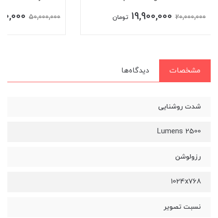
00,000
19,900,000
50,000,000
20,000,000
تومان
مشخصات
دیدگاه‌ها
شدت روشنایی
2500 Lumens
رزولوشن
1024x768
نسبت تصویر