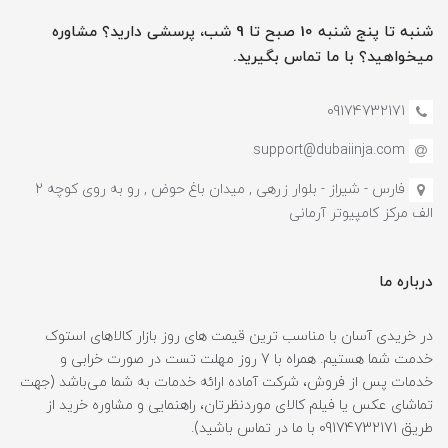
شنبه تا پنج شنبه 10 صبح تا 9 شب، پرسشی دارید؟ مشاوره
میخواهید؟ با ما تماس بگیرید.
09174732171
support@dubaiinja.com
فارس - شیراز - بلوار زرهی , میدان باغ حوض , رو به روی کوچه 2
الف مرکز کامپیوتر آرمانی
درباره ما
در خریدی آسان با مناسب ترین قیمت های روز بازار کالاهای استوک
خدمت شما هستیم. همراه با 7 روز مهلت تست در صورت خرابی و
خدمات پس از فروش، شرکت آماده ارائه خدمات به شما می‌باشد (جهت
تماشای عکس یا فیلم کالای موردنظرتان، راهنمایی و مشاوره خرید از
طریق 09174732171 با ما در تماس باشید).