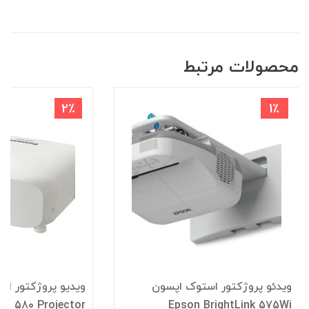
محصولات مرتبط
2٪
1٪
ویدئو پروژکتور استوک اپسون
ویدیو پروژکتور اس
C 580 Projector
Epson BrightLink 575Wi