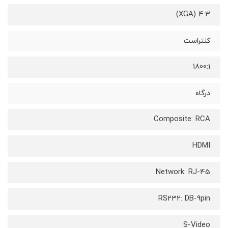
4:3 (XGA)
کنتراست
1800:1
درگاه
Composite: RCA
HDMI
Network: RJ-45
RS232: DB-9pin
S-Video