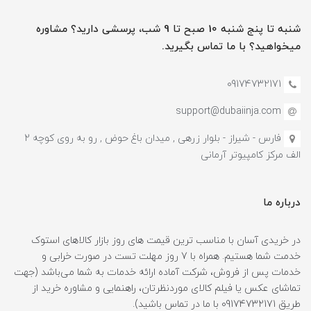
شنبه تا پنج شنبه 10 صبح تا 9 شب، پرسشی دارید؟ مشاوره
میخواهید؟ با ما تماس بگیرید.
09174732171
support@dubaiinja.com
فارس - شیراز - بلوار زرهی , میدان باغ حوض , رو به روی کوچه 2
الف مرکز کامپیوتر آرمانی
درباره ما
در خریدی آسان با مناسب ترین قیمت های روز بازار کالاهای استوک
خدمت شما هستیم. همراه با 7 روز مهلت تست در صورت خرابی و
خدمات پس از فروش، شرکت آماده ارائه خدمات به شما می‌باشد (جهت
تماشای عکس یا فیلم کالای موردنظرتان، راهنمایی و مشاوره خرید از
طریق 09174732171 با ما در تماس باشید).