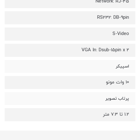
Network: RJ-45
RS232: DB-9pin
S-Video
VGA In: Dsub-15pin x 2
اسپیکر
10 وات مونو
پرتاب تصویر
1.2 تا 7.3 متر