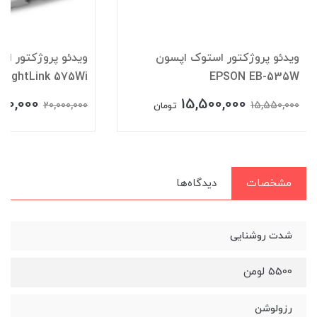
ویدئو پروژکتور استوک اپسون
ویدئو پروژکتور ا
BrightLink 575Wi
EPSON EB-535W
900,000
15,500,000
20,000,000
15,550,000
تومان
مشخصات
دیدگاه‌ها
شدت روشنایی
5500 لومن
رزولوشن